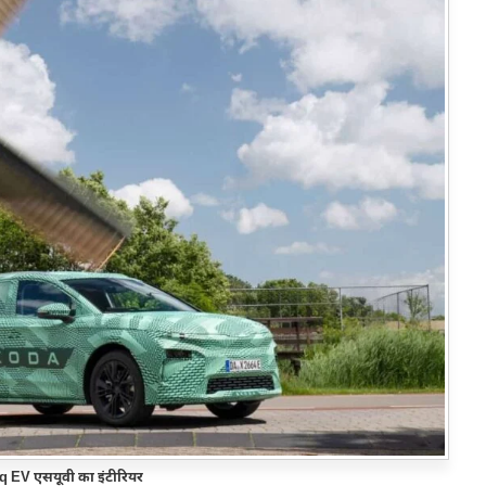
oq EV
एसयूवी का इंटीरियर