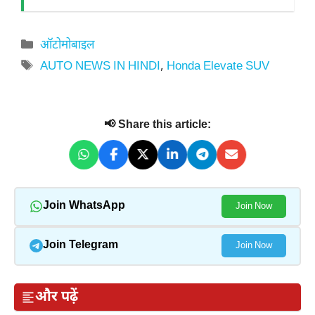
Categories
ऑटोमोबाइल
Tags
AUTO NEWS IN HINDI
,
Honda Elevate SUV
📢 Share this article:
Join WhatsApp
Join Now
Join Telegram
Join Now
और पढ़ें