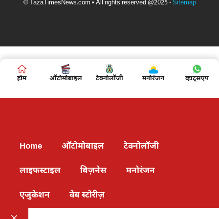
© TazaTimesNews.com • All rights reserved @2025 -
Sitemap
होम
ऑटोमोबाइल
टेक्नोलॉजी
मनोरंजन
व्हाट्सएप
Home
ऑटोमोबाइल
टेक्नोलॉजी
लाइफस्टाइल
बिज़नेस
मनोरंजन
एजुकेशन
वेब स्टोरीज़