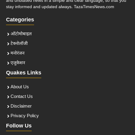
and unbiased news in a simple and clear language, so that you
stay informed and updated always. TazaTimesNews.com
Categories
ऑटोमोबाइल
टेक्नोलॉजी
मनोरंजन
एजुकेशन
Quakes Links
About Us
Contact Us
Disclaimer
Privacy Policy
Follow Us