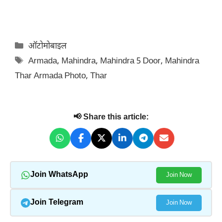
Categories
ऑटोमोबाइल
Tags
Armada
,
Mahindra
,
Mahindra 5 Door
,
Mahindra
Thar Armada Photo
,
Thar
📢 Share this article:
Join WhatsApp
Join Now
Join Telegram
Join Now