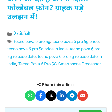
फोल्डेबल फ़ोन? ग्राहक पड़े
उलझन में!
Categories
टेक्नोलॉजी
Tags
tecno pova 6 pro 5g
,
tecno pova 6 pro 5g price
,
tecno pova 6 pro 5g price in india
,
tecno pova 6 pro
5g release date
,
tecno pova 6 pro 5g release date in
india
,
Tecno Pova 6 Pro 5G Smartphone Processor
📢 Share this article: