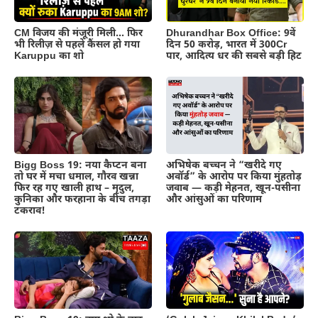
CM विजय की मंजूरी मिली… फिर
Dhurandhar Box Office: 9वें
भी रिलीज़ से पहले कैंसल हो गया
दिन 50 करोड़, भारत में 300Cr
Karuppu का शो
पार, आदित्य धर की सबसे बड़ी हिट
Bigg Boss 19: नया कैप्टन बना
अभिषेक बच्चन ने “खरीदे गए
तो घर में मचा धमाल, गौरव खन्ना
अवॉर्ड” के आरोप पर किया मुंहतोड़
फिर रह गए खाली हाथ – मृदुल,
जवाब — कड़ी मेहनत, खून-पसीना
कुनिका और फरहाना के बीच तगड़ा
और आंसुओं का परिणाम
टकराव!