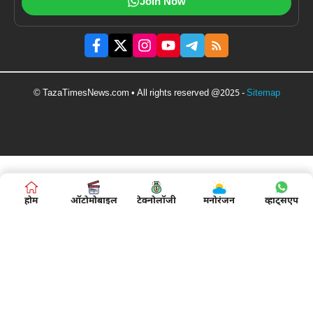
Join Now
© TazaTimesNews.com • All rights reserved @2025 -
Sitemap
होम
ऑटोमोबाइल
टेक्नोलॉजी
मनोरंजन
व्हाट्सएप