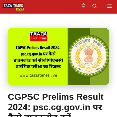
Skip
M
to
content
CGPSC Prelims Result
2024: psc.cg.gov.in पर