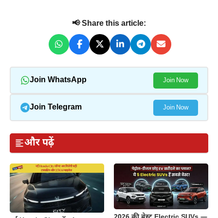
📢 Share this article:
Join WhatsApp
Join Now
Join Telegram
Join Now
और पढ़ें
2026 की बेस्ट Electric SUVs —