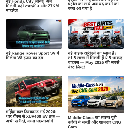
नई Honda City लॉन्च! अब
पेट्रोल का खर्च अब बंद करने का
मिलेगी बड़ी टचस्क्रीन और 27KM
वक्त आ गया है
माइलेज
नई Range Rover Sport SV में
नई बाइक खरीदने का प्लान है?
मिलेगा V8 इंजन का दम
₹1.5 लाख में मिलती हैं ये 5 धाकड़
बाइक्स — May 2026 की सबसे
बेस्ट लिस्ट!
महिंद्रा कार डिस्काउंट मई 2026:
थार रॉक्स से XUV400 EV तक —
Middle-Class का सपना पूरी
अभी खरीदो, वरना पछताओगे!
करेंगी ये सस्ती और शानदार CNG
Cars