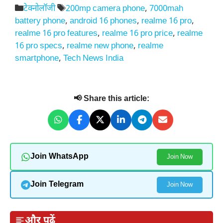
Categories
Tags
टेक्नोलॉजी
200mp camera phone
,
7000mah
battery phone
,
android 16 phones
,
realme 16 pro
,
realme 16 pro features
,
realme 16 pro price
,
realme
16 pro specs
,
realme new phone
,
realme
smartphone
,
Tech News India
📢 Share this article:
Join WhatsApp
Join Now
Join Telegram
Join Now
और पढ़ें